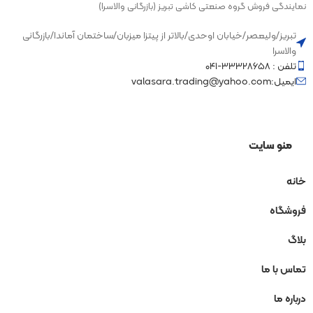
نمایندگی فروش گروه صنعتی کاشی تبریز (بازرگانی والاسرا)
تبریز/ولیعصر/خیابان اوحدی/بالاتر از پیتزا میزبان/ساختمان آماندا/بازرگانی
والاسرا
تلفن : ۳۳۳۲۸۶۵۸-۰۴۱
ایمیل:valasara.trading@yahoo.com
منو سایت
خانه
فروشگاه
بلاگ
تماس با ما
درباره ما