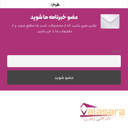
نوع محصول
طرح
کاشی پرسلانی
عضو خبرنامه ما شوید
Albo Bone Relief Base
,
اندازه
60×120
Marshal Green Concept
,
اولین نفری باشید که از محصولات جدید ما مطلع شوید و از
Temper Bone
تخفیفات ما با خبر باشید.
سبک
سنگ
اندازه
60×150
,
60*60
ایمیل
نوع محصول
کاشی دیوار و کف
سبک
چوب