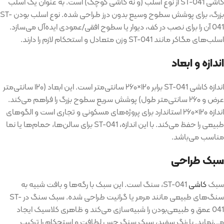
کاشی ST-041
از نوع اسلب
(
و نه کاشی کوچک
)
است
.
به عنوان یک اسلب
بزرگ، برای پوشش سطوح وسیع بدون درز طراحی شده
.
نوع اسلب بودن
ST-
041
آن را برای نصب در کف، دیوار یا سطوح افقی
/
عمودی ایده‌آل می‌سازد
.
اسلب‌های مگاکر مانند
ST-041
وزن متعادل و استحکام لازم را دارند
.
اندازه و ابعاد
اندازه کاشی
ST-041
برابر ۱۲۰
×
۲۶۰ سانتی‌متر است
.
این ابعاد
(
۱۲۰ سانتی‌متر
عرض و ۲۶۰ سانتی‌متر طول
)
پوشش سریع سطوح بزرگ را فراهم می‌کند
.
اندازه ۱۲۰
×
۲۶۰ استاندارد برای پروژه‌های مسکونی و تجاری است و الگوهای
طبیعی را حفظ می‌کند
.
با این اندازه،
ST-041
برای سالن‌ها، حمام‌ها یا نما
مناسب می‌باشد
.
سبک طراحی
سبک
کاشی
ST-041
، سنگ است
.
این سبک با رگه‌ها و بافت شبیه به
سنگ‌های طبیعی مانند مرمر یا گرانیت طراحی شده
.
سبک سنگ در
ST-
041
عمق و طبیعی‌بودن را شبیه‌سازی می‌کند و ظاهری کلاسیک ایجاد
می‌نماید
.
با رنگ سفید، سبک سنگ حس لطافت و استحکام را ترکیب