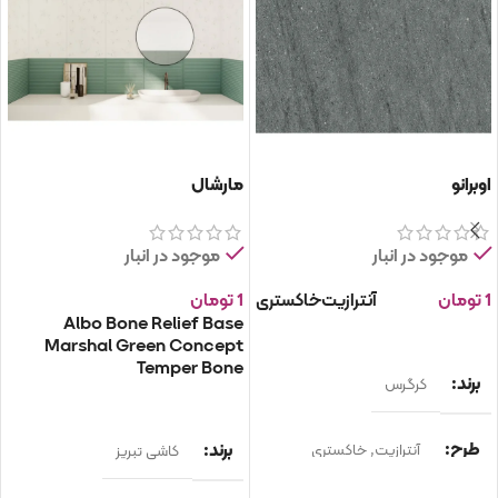
اوبرانو
مارشال
موجود در انبار
موجود در انبار
1
تومان
آنترازیت
خاکستری
1
تومان
Albo Bone Relief Base
انتخاب گزینه ها
Marshal Green Concept
Temper Bone
برند
کرگرس
انتخاب گزینه ها
طرح
برند
آنترازیت
,
خاکستری
کاشی تبریز