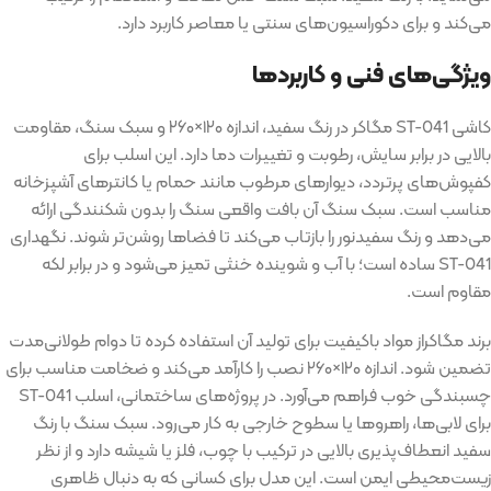
می‌کند و برای دکوراسیون‌های سنتی یا معاصر کاربرد دارد
.
ویژگی‌های فنی و کاربردها
کاشی ST-041
مگاکر در رنگ سفید، اندازه ۱۲۰
×
۲۶۰ و سبک سنگ، مقاومت
بالایی در برابر سایش، رطوبت و تغییرات دما دارد
.
این اسلب برای
کفپوش‌های پرتردد، دیوارهای مرطوب مانند حمام یا کانترهای آشپزخانه
مناسب است
.
سبک سنگ آن بافت واقعی سنگ را بدون شکنندگی ارائه
می‌دهد و رنگ سفیدنور را بازتاب می‌کند تا فضاها روشن‌تر شوند
.
نگهداری
ST-041
ساده است؛ با آب و شوینده خنثی تمیز می‌شود و در برابر لکه
مقاوم است
.
برند مگاکراز مواد باکیفیت برای تولید آن استفاده کرده تا دوام طولانی‌مدت
تضمین شود
.
اندازه ۱۲۰
×
۲۶۰ نصب را کارآمد می‌کند و ضخامت مناسب برای
چسبندگی خوب فراهم می‌آورد
.
در پروژه‌های ساختمانی، اسلب
ST-041
برای لابی‌ها، راهروها یا سطوح خارجی به کار می‌رود
.
سبک سنگ با رنگ
سفید انعطاف‌پذیری بالایی در ترکیب با چوب، فلز یا شیشه دارد و از نظر
زیست‌محیطی ایمن است
.
این مدل برای کسانی که به دنبال ظاهری