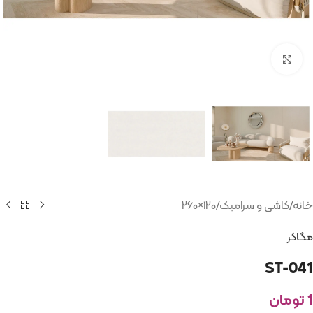
بزرگنمایی تصویر
خانه
/
کاشی و سرامیک
/
۱۲۰×۲۶۰
مگاکر
ST-041
1
تومان