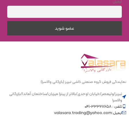
مرمر
ایمیل
سبک
مرمر
نمایندگی فروش گروه صنعتی کاشی تبریز (بازرگانی والاسرا)
تبریز/ولیعصر/خیابان اوحدی/بالاتر از پیتزا میزبان/ساختمان آماندا/بازرگانی
والاسرا
تلفن : ۳۳۳۲۸۶۵۸-۰۴۱
ایمیل:valasara.trading@yahoo.com