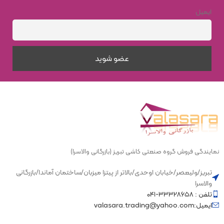
اندازه
120×200
ایمیل
کاشی دیوار و کف
سبک
گرانیت
اندازه
10×60
سبک
چوب
نمایندگی فروش گروه صنعتی کاشی تبریز (بازرگانی والاسرا)
تبریز/ولیعصر/خیابان اوحدی/بالاتر از پیتزا میزبان/ساختمان آماندا/بازرگانی
والاسرا
تلفن : ۳۳۳۲۸۶۵۸-۰۴۱
ایمیل:valasara.trading@yahoo.com