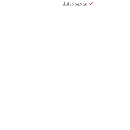
موجود در انبار
1
تومان
افزودن به سبد خرید
برند
مگاکر
طرح
کرم
نوع محصول
اسلب
ایمیل
اندازه
120×310
سبک
عقیق