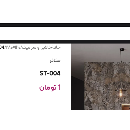
خانه
/
کاشی و سرامیک
/
۱۲۰×۲۸۰
/
04
مگاکر
ST-004
1
تومان