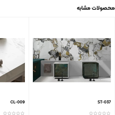
محصولات مشابه
CL-009
ST-037