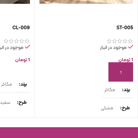
CL-009
ST-005
موجود در انبار
موجود در انبا
1
تومان
1
تومان
انتخاب گزینه ها
افزودن به سبد خرید
برند
مگاکر
برند
مگاکر
طرح
سفید
طرح
مشکی
نوع محصول
نوع محصول
اسلب