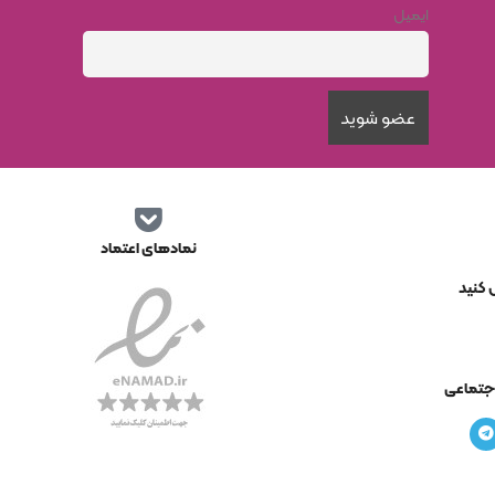
ایمیل
اندازه
120×310
سبک
عقیق
نمادهای اعتماد
ل کنید
اجتماعی