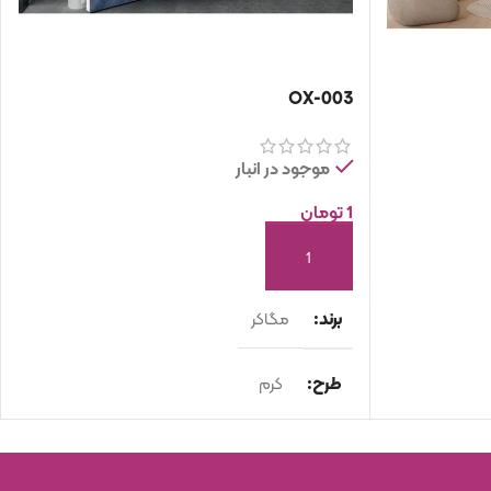
OX-003
موجود در انبار
1
تومان
افزودن به سبد خرید
برند
مگاکر
طرح
کرم
نوع محصول
اسلب