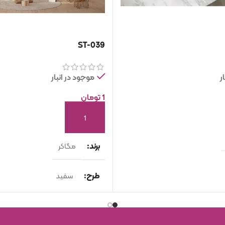
ST-039
ر
موجود در انبار
1
تومان
افزودن به سبد خرید
برند
مگاکر
طرح
سفید
اسلب
نوع محصول
اسلب