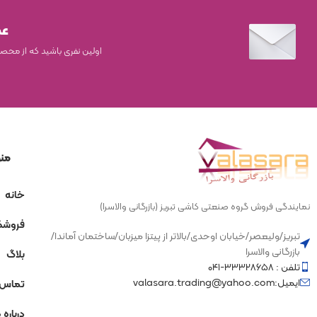
اندازه
120×280
اندازه
160×320
عض
سبک
کلکت
اولین نفری باشید که از محصو
سبک
سنگ
من
خانه
نمایندگی فروش گروه صنعتی کاشی تبریز (بازرگانی والاسرا)
فروشگ
تبریز/ولیعصر/خیابان اوحدی/بالاتر از پیتزا میزبان/ساختمان آماندا/
بازرگانی والاسرا
بلاگ
تلفن : ۳۳۳۲۸۶۵۸-۰۴۱
ایمیل:valasara.trading@yahoo.com
تماس ب
درباره 