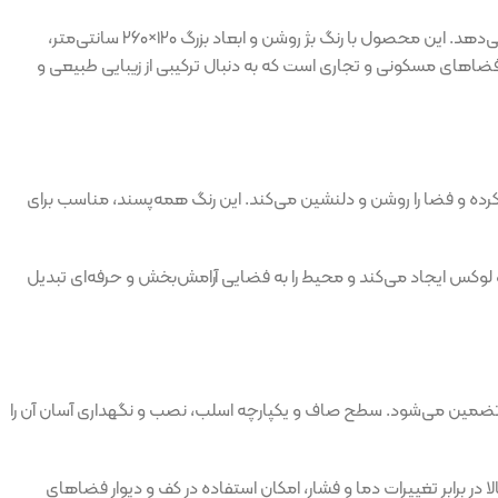
کاشی OX-001 از برند معتبر مگاکر، نمونه‌ای برجسته از کاشی‌های اسلب با سبک عقیق است که ترکیبی از زیبایی طبیعی، جلوه لوکس و دوام بالا را ارائه می‌دهد. این محصول با رنگ بژ روشن و ابعاد بزرگ ۱۲۰×۲۶۰ سانتی‌متر،
و امکان ایجاد سطوح یکپارچه و هماهنگ را فراهم می‌کند. کاشی OX-001 انتخابی ایده‌آل برای فضاهای مسکونی و تجاری است که به دنبال ترکیبی از زیبایی طبیعی و
س کرده و فضا را روشن و دلنشین می‌کند. این رنگ همه‌پسند، مناسب برای
 القا می‌کند. استفاده از کاشی OX-001 در کف و دیوار، فضایی هماهنگ و لوکس ایجاد می‌کند و محیط را به فضایی آرامش‌بخش و حرفه‌ای تبدیل
 آن تضمین می‌شود. سطح صاف و یکپارچه اسلب، نصب و نگهداری آسان آن را
 برابر تغییرات دما و فشار، امکان استفاده در کف و دیوار فضاهای