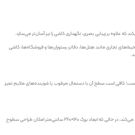
ط‌های تجاری مانند هتل‌ها، دفاتر، رستوران‌ها و فروشگاه‌ها، کاشی
 بسیار آسان است؛ کافی است سطح آن با دستمال مرطوب یا شوینده‌های ملایم تمیز
OX-001 از برند مگاکر، ترکیبی از زیبایی طبیعی، دوام و کاربردپذیری بالا است. سبک عقیق و رنگ بژ روشن، فضایی آرامش‌بخش، شیک و لوکس ایجاد می‌کند، در حالی که ابعاد بزرگ ۱۲۰×۲۶۰ سانتی‌متر امکان طراحی سطوح