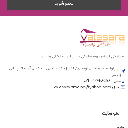
کاشی دیوار و کف
سبک
چوب
نمایندگی فروش گروه صنعتی کاشی تبریز (بازرگانی والاسرا)
تبریز/ولیعصر/خیابان اوحدی/بالاتر از پیتزا میزبان/ساختمان آماندا/بازرگانی
والاسرا
تلفن : ۳۳۳۲۸۶۵۸-۰۴۱
ایمیل:valasara.trading@yahoo.com
منو سایت
خانه