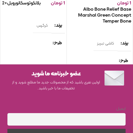
1
تومان
1
تومان
بلانکو
توسکانو
روبل
+2
Albo Bone Relief Base
انتخاب گزینه ها
Marshal Green Concept
Temper Bone
برند
کرگرس
انتخاب گزینه ها
طرح
برند
کاشی تبریز
بلانکو
,
توسکانو
,
روبل
,
سی ینا
,
طرح
گرافیتو
عضو خبرنامه ما شوید
Albo Bone Relief Base
,
نوع محصول
Marshal Green Concept
,
اولین نفری باشید که از محصولات جدید ما مطلع شوید و از
Temper Bone
تخفیفات ما با خبر باشید.
کاشی دیوار و کف
اندازه
60×150
,
60*60
ایمیل
اندازه
10×60
نوع محصول
سبک
چوب