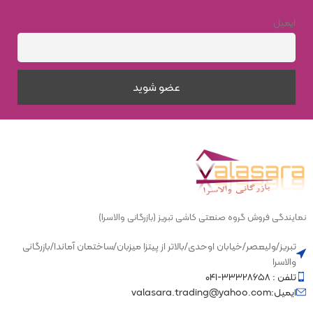
ایمیل
نمایندگی فروش گروه صنعتی کاشی تبریز (بازرگانی والاسرا)
تبریز/ولیعصر/خیابان اوحدی/بالاتر از پیتزا میزبان/ساختمان آماندا/بازرگانی
والاسرا
تلفن : ۳۳۳۲۸۶۵۸-۰۴۱
ایمیل:valasara.trading@yahoo.com