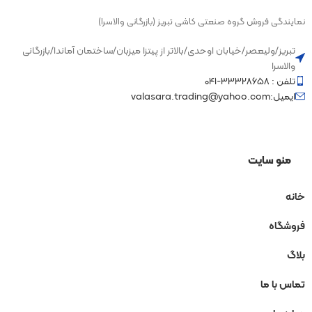
نمایندگی فروش گروه صنعتی کاشی تبریز (بازرگانی والاسرا)
تبریز/ولیعصر/خیابان اوحدی/بالاتر از پیتزا میزبان/ساختمان آماندا/بازرگانی
والاسرا
تلفن : ۳۳۳۲۸۶۵۸-۰۴۱
ایمیل:valasara.trading@yahoo.com
منو سایت
خانه
فروشگاه
بلاگ
تماس با ما