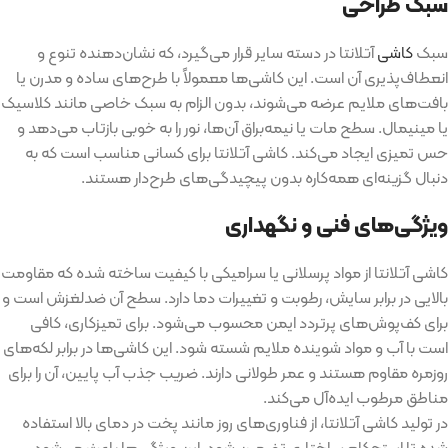
سبک طراحی
سبک
کاشی
آتلانتا در دسته سایر قرار می‌گیرد، که نشان‌دهنده تنوع و
انعطاف‌پذیری آن است
.
این کاشی‌ها معمولاً با طرح‌های ساده و مدرن یا
بافت‌های ملایم عرضه می‌شوند، بدون الزام به سبک خاصی مانند کلاسیک
یا مینیمال
.
سطح مات یا نیمه‌براق آن‌ها، نور را به خوبی بازتاب می‌دهد و
حس تمیزی ایجاد می‌کند
.
کاشی آتلانتا برای کسانی مناسب است که به
دنبال گزینه‌ای همه‌کاره بدون پیچیدگی‌های طرح‌دار هستند
.
ویژگی‌های فنی و نگهداری
کاشی آتلانتا از مواد پرسلانی یا سرامیکی با کیفیت ساخته شده که مقاومت
بالایی در برابر سایش، رطوبت و تغییرات دما دارد
.
سطح آن ضدلغزش است و
برای کف‌پوش‌های پرتردد ایمن محسوب می‌شود
.
برای تمیزکاری، کافی
است با آب و مواد شوینده ملایم شسته شود
.
این کاشی‌ها در برابر لکه‌های
روزمره مقاوم هستند و عمر طولانی دارند
.
ضریب جذب آب پایین، آن را برای
مناطق مرطوب ایده‌آل می‌کند
.
در تولید کاشی آتلانتا، از فناوری‌های روز مانند پخت در دمای بالا استفاده
شده تا استحکام ساختاری تضمین شود
.
این ویژگی‌ها باعث می‌شود