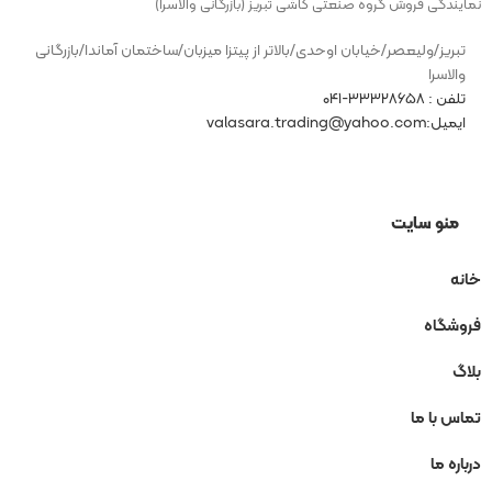
نمایندگی فروش گروه صنعتی کاشی تبریز (بازرگانی والاسرا)
تبریز/ولیعصر/خیابان اوحدی/بالاتر از پیتزا میزبان/ساختمان آماندا/بازرگانی
والاسرا
تلفن : ۳۳۳۲۸۶۵۸-۰۴۱
ایمیل:valasara.trading@yahoo.com
منو سایت
خانه
فروشگاه
بلاگ
تماس با ما
درباره ما