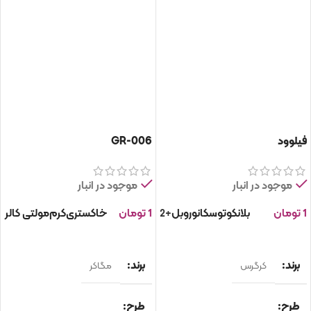
فیلوود
GR-006
موجود در انبار
موجود در انبار
1
تومان
بلانکو
توسکانو
روبل
1
تومان
خاکستری
کرم
مولتی کالر
+2
انتخاب گزینه ها
انتخاب گزینه ها
برند
برند
کرگرس
مگاکر
طرح
طرح