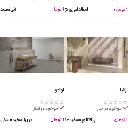
1
تومان
امرالد
ایوری
بژ
1
تومان
آبی
سفید
انتخاب گزینه ها
انتخاب گزینه ها
ازالیا
لوادو
موجود در انبار
موجود در انبار
1
تومان
پرلا
تائوپه
سفید
1
تومان
بژ
پرلا
سفید
مشکی
+2