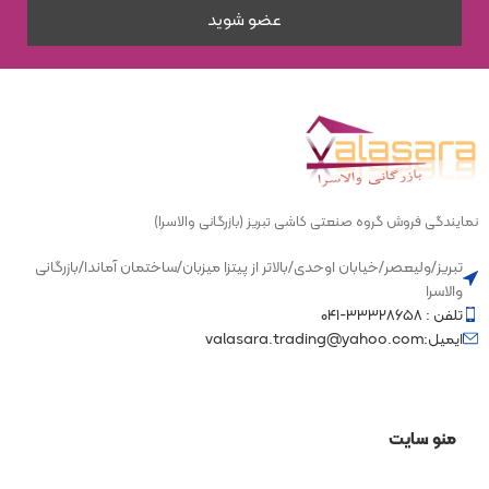
نمایندگی فروش گروه صنعتی کاشی تبریز (بازرگانی والاسرا)
تبریز/ولیعصر/خیابان اوحدی/بالاتر از پیتزا میزبان/ساختمان آماندا/بازرگانی
والاسرا
تلفن : ۳۳۳۲۸۶۵۸-۰۴۱
ایمیل:valasara.trading@yahoo.com
منو سایت